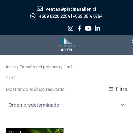
Ir
ventas@piscinasallen.cl
al
+569 6226 2254 | +569 8514 6764
contenido
Inicio
/ Tamaño del producto / 1 m2
1 m2
Filtro
Mostrando el único resultado
Este