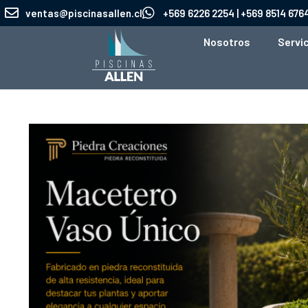
Ir
ventas@piscinasallen.cl
+569 6226 2254 | +569 8514 676
al
Nosotros
Servi
contenido