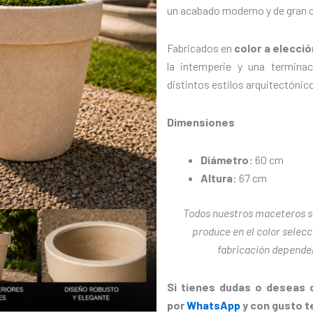
un acabado moderno y de gran c
Fabricados en
color a elecció
la intemperie y una terminac
distintos estilos arquitectónic
Dimensiones
Diámetro:
60 cm
Altura:
67 cm
Todos nuestros maceteros 
produce en el color selecci
fabricación depender
Si tienes dudas o deseas 
por
WhatsApp
y con gusto t