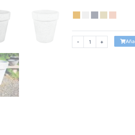
Macetero
Vaso
Único
cantidad
Añad
-
+