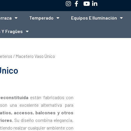
erraza
Temperado
Equipos E Iluminación
 Y Fragües
eteros
/ Macetero Vaso Único
Único
econstituida
están fabricados con
 son una excelente alternativa para
patios, accesos, balcones y otros
riores
. Su diseño combina elegancia,
itiendo realzar cualquier ambiente con