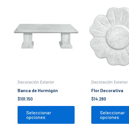
Este
producto
tiene
múltiples
variantes.
Las
opciones
se
pueden
elegir
en
Decoración Exterior
Decoración Exterior
la
Banca de Hormigón
Flor Decorativa
página
$
101.150
$
14.280
de
producto
Seleccionar
Seleccionar
opciones
opciones