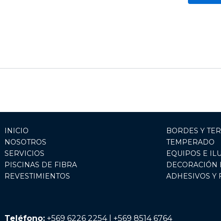
INICIO
BORDES Y TE
NOSOTROS
TEMPERADO
SERVICIOS
EQUIPOS E IL
PISCINAS DE FIBRA
DECORACIÓN 
REVESTIMIENTOS
ADHESIVOS Y
Teléfono:
+569 6226 2254 | +569 8514 6764