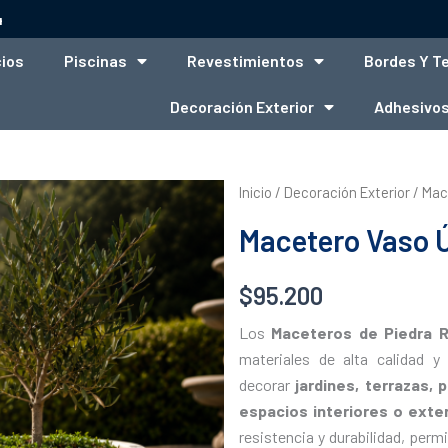
4
cios
Piscinas
Revestimientos
Bordes Y T
Decoración Exterior
Adhesivos
Inicio
/
Decoración Exterior
/
Mac
Macetero Vaso 
$
95.200
Los
Maceteros de Piedra R
materiales de alta calidad y
decorar
jardines, terrazas, 
espacios interiores o exte
resistencia y durabilidad, perm