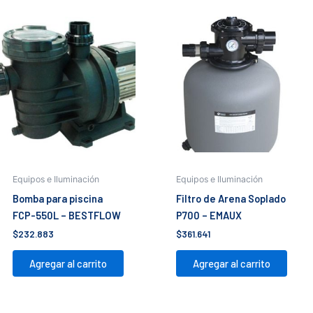
Equipos e Iluminación
Equipos e Iluminación
Bomba para piscina
Filtro de Arena Soplado
FCP-550L – BESTFLOW
P700 – EMAUX
$
232.883
$
361.641
Agregar al carrito
Agregar al carrito