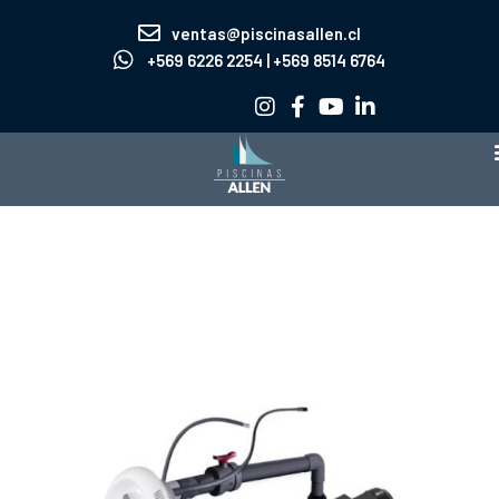
Ir
ventas@piscinasallen.cl
al
+569 6226 2254 | +569 8514 6764
contenido