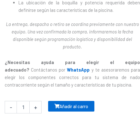
La ubicación de la boquilla y potencia requerida deben
definirse según las características de la piscina.
La entrega, despacho o retiro se coordina previamente con nuestro
equipo. Una vez confirmada la compra, informaremos la fecha
disponible según programación logística y disponibilidad del
producto.
¿Necesitas ayuda para elegir el equipo
adecuado?
Contáctanos por
WhatsApp
y te asesoraremos par
elegir los componentes correctos para tu sistema de nado
contracorriente según el tamaño y características de tu piscina.
Kit
Nado
Añadir al carro
-
+
Contracorriente
SR30
3.0HP
-
EMAUX