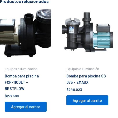
Productos relacionados
cantidad
Equipos e Iluminación
Equipos e Iluminación
Bomba para piscina
Bomba para piscina SS
FCP-1100LT –
075 – EMAUX
BESTFLOW
$
240.023
$
277.389
Agregar al carrito
Agregar al carrito