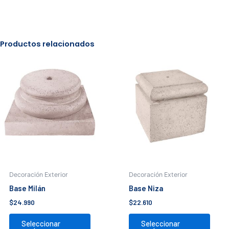
Productos relacionados
Este
Este
producto
prod
tiene
tiene
múltiples
múlti
variantes.
varia
Las
Las
opciones
opci
se
se
pueden
pued
elegir
elegir
Decoración Exterior
Decoración Exterior
en
en
Base Milán
Base Niza
la
la
$
24.990
$
22.610
página
pági
de
de
Seleccionar
Seleccionar