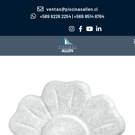
Ir
ventas@piscinasallen.cl
al
+569 6226 2254 | +569 8514 6764
contenido