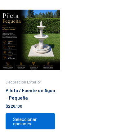
Este
producto
tiene
múltiples
variantes.
Las
opciones
se
pueden
elegir
Decoración Exterior
en
Pileta / Fuente de Agua
la
– Pequeña
página
$
226.100
de
producto
Seleccionar
opciones