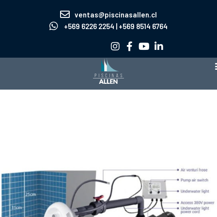
Ir
ventas@piscinasallen.cl
al
+569 6226 2254 | +569 8514 6764
contenido