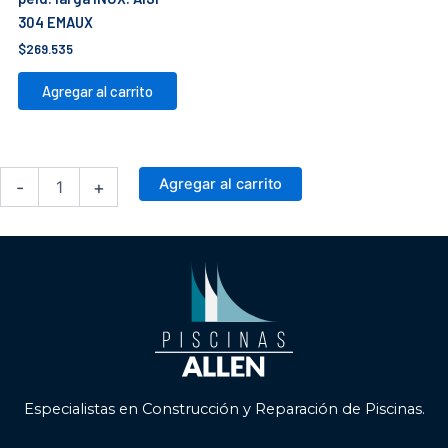
304 EMAUX
$
269.535
Agregar al carrito
Conexiones
Agregar al carrito
-
+
Bomba
Nado
Contracorriente
-
EMAUX
cantidad
Especialistas en Construcción y Reparación de Piscinas.