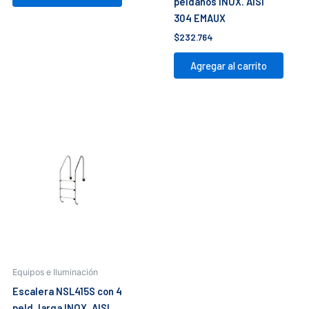
peldaños INOX. AISI
304 EMAUX
$
232.764
Agregar al carrito
Equipos e Iluminación
Escalera NSL415S con 4
peld. larga INOX. AISI