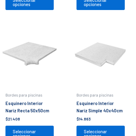
Seleccionar
Seleccionar
opciones
opciones
Este
Este
producto
prod
tiene
tiene
múltiples
múlti
variantes.
varia
Las
Las
opciones
opci
se
se
pueden
pued
elegir
elegir
Bordes para piscinas
Bordes para piscinas
en
en
Esquinero Interior
Esquinero Interior
la
la
Nariz Recta 50x50cm
Nariz Simple 40x40cm
página
pági
$
21.408
$
14.863
de
de
producto
prod
Seleccionar
Seleccionar
opciones
opciones