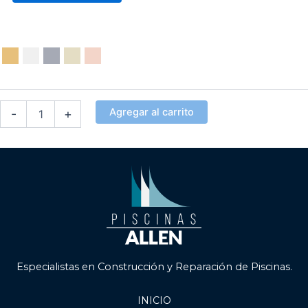
Borde
Curvo
Nariz
Recta
50x50cm
Agregar al carrito
-
+
cantidad
Especialistas en Construcción y Reparación de Piscinas.
INICIO