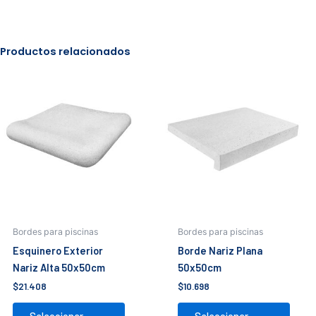
Productos relacionados
Este
Este
producto
prod
tiene
tiene
múltiples
múlti
variantes.
varia
Las
Las
opciones
opci
se
se
pueden
pued
elegir
elegir
Bordes para piscinas
Bordes para piscinas
en
en
Esquinero Exterior
Borde Nariz Plana
la
la
Nariz Alta 50x50cm
50x50cm
página
pági
$
21.408
$
10.698
de
de
producto
prod