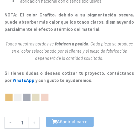
Fabricación nacional con diseños exclusivos.
NOTA:
El color Grafito, debido a su pigmentación oscura,
puede absorber más calor que los tonos claros, disminuyendo
parcialmente el efecto atérmico del material.
Todos nuestros bordes se
fabrican a pedido
. Cada pieza se produce
en el color seleccionado por el cliente y el plazo de fabricación
dependerá de la cantidad solicitada.
Si tienes dudas o deseas cotizar tu proyecto, contáctanos
por
WhatsApp
y con gusto te ayudaremos.
Borde
Curvo
Nariz
Recta
50x50cm
Añadir al carro
-
+
cantidad