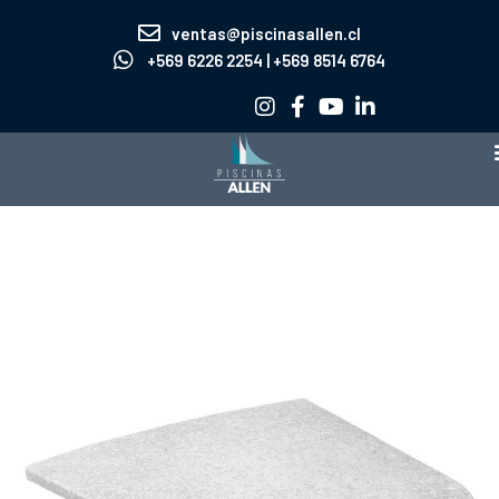
Ir
ventas@piscinasallen.cl
al
+569 6226 2254 | +569 8514 6764
contenido