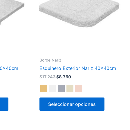
Las
Las
opciones
opciones
se
se
pueden
pueden
elegir
elegir
en
en
la
la
página
página
Borde Nariz
de
de
 40x40cm
Esquinero Exterior Nariz 40x40cm
producto
producto
$
17.243
$
8.750
Seleccionar opciones