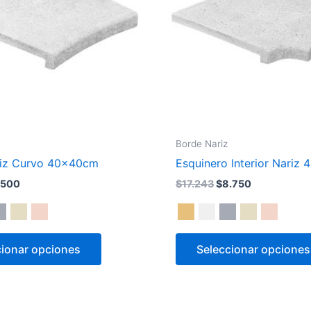
Las
opciones
se
pueden
elegir
en
la
página
Borde Nariz
de
riz Curvo 40x40cm
Esquinero Interior Nariz
producto
.500
$
17.243
$
8.750
cionar opciones
Seleccionar opciones