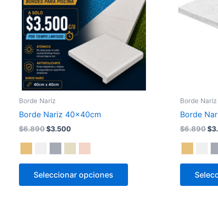
Las
opciones
se
pueden
elegir
en
la
página
Borde Nariz
Borde Nariz
de
Borde Nariz 40x40cm
Borde Na
producto
$
6.890
$
3.500
$
6.890
$
3
Seleccionar opciones
Selec