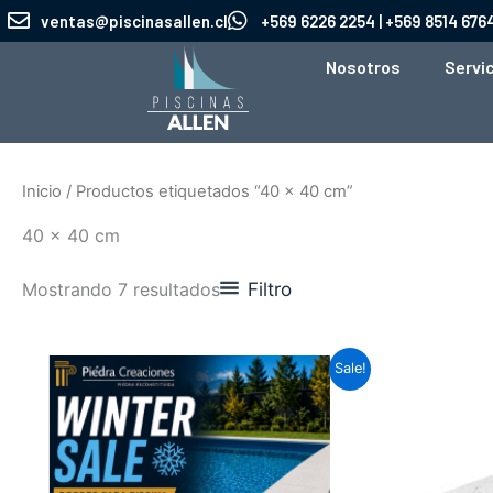
Ir
ventas@piscinasallen.cl
+569 6226 2254 | +569 8514 676
al
Nosotros
Servi
contenido
Inicio
/ Productos etiquetados “40 x 40 cm”
40 x 40 cm
Filtro
Mostrando 7 resultados
El
El
El
Este
Sale!
precio
precio
pr
producto
original
actual
ori
era:
es:
era
tiene
$6.890.
$3.500.
$6
múltiples
variantes.