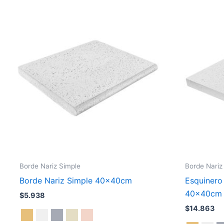
Este
producto
tiene
múltiples
variantes.
Las
opciones
se
pueden
elegir
en
la
página
Borde Nariz Simple
Borde Nariz
de
Borde Nariz Simple 40x40cm
Esquinero 
producto
40x40cm
$
5.938
$
14.863