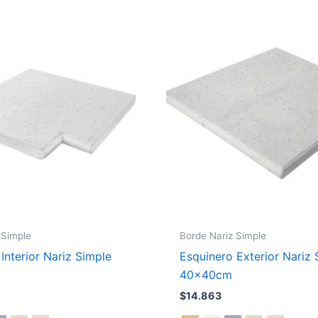
Este
producto
tiene
múltiples
variantes.
Las
opciones
se
pueden
elegir
en
la
página
 Simple
Borde Nariz Simple
de
Interior Nariz Simple
Esquinero Exterior Nariz 
producto
40x40cm
$
14.863