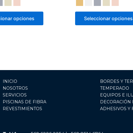
cionar opciones
Seleccionar opciones
INICIO
BORDES Y TE
NOSOTROS
TEMPERADO
SERVICIOS
EQUIPOS E IL
PISCINAS DE FIBRA
DECORACIÓN 
REVESTIMIENTOS
ADHESIVOS Y