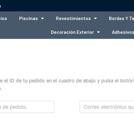
4
cios
Piscinas
Revestimientos
Bordes Y T
Decoración Exterior
Adhesivos
 el ID de tu pedido en el cuadro de abajo y pulsa el botón 
.