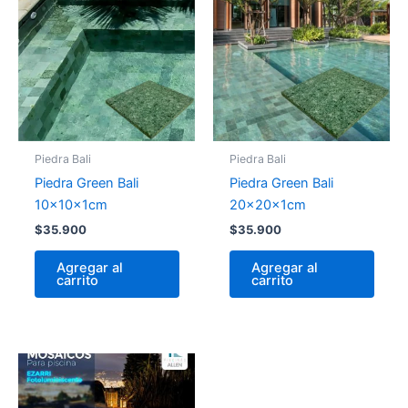
Piedra Bali
Piedra Bali
Piedra Green Bali
Piedra Green Bali
10x10x1cm
20x20x1cm
$
35.900
$
35.900
Agregar al
Agregar al
carrito
carrito