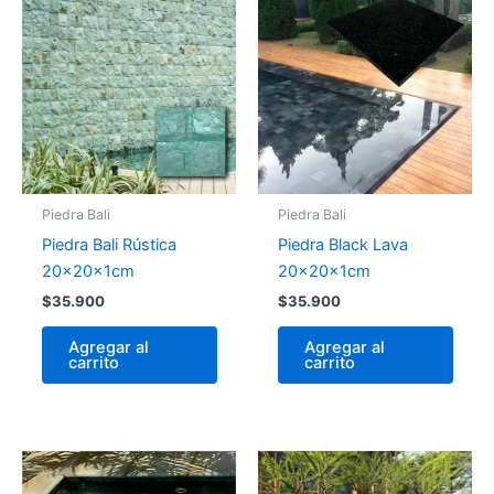
Piedra Bali
Piedra Bali
Piedra Bali Rústica
Piedra Black Lava
20x20x1cm
20x20x1cm
$
35.900
$
35.900
Agregar al
Agregar al
carrito
carrito